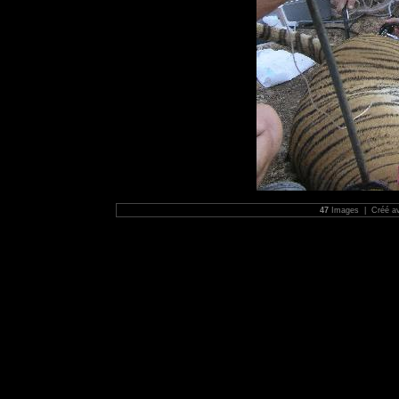
47
Images | Créé a