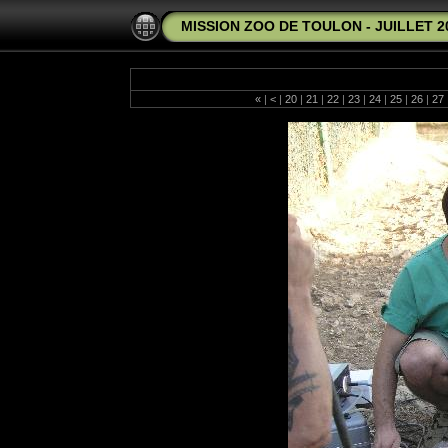
MISSION ZOO DE TOULON - JUILLET 2
«
|
<
|
20
|
21
|
22
|
23
|
24
|
25
|
26
|
27