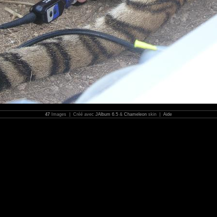
47
Images | Créé avec
JAlbum 6.5
&
Chameleon
skin |
Aide