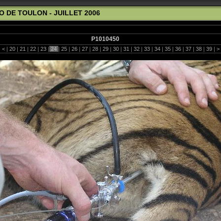
O DE TOULON - JUILLET 2006
P1010450
|
<
|
20
|
21
|
22
|
23
|
24
|
25
|
26
|
27
|
28
|
29
|
30
|
31
|
32
|
33
|
34
|
35
|
36
|
37
|
38
|
39
|
>