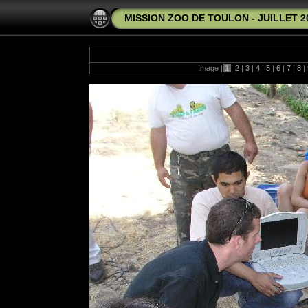
MISSION ZOO DE TOULON - JUILLET 2
Image |
1
|
2
|
3
|
4
|
5
|
6
|
7
|
8
|