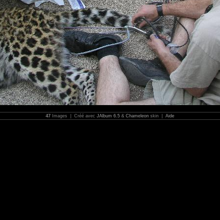
47
Images | Créé avec
JAlbum 6.5
&
Chameleon
skin |
Aide