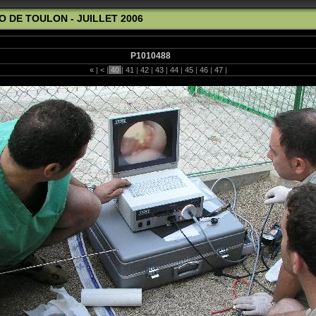
O DE TOULON - JUILLET 2006
P1010488
«
|
<
|
40
|
41
|
42
|
43
|
44
|
45
|
46
|
47
|