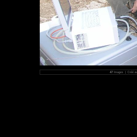
47
Images | Créé a