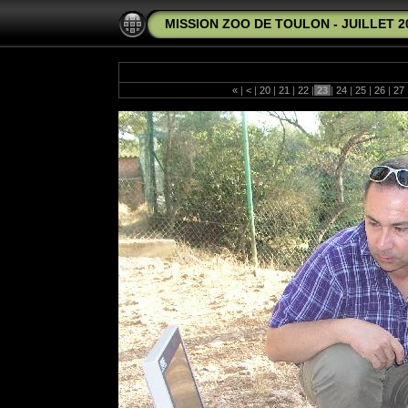
MISSION ZOO DE TOULON - JUILLET 2
«
|
<
|
20
|
21
|
22
|
23
|
24
|
25
|
26
|
27