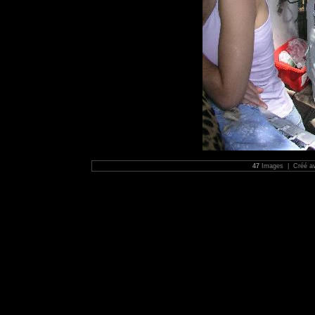
47
Images | Créé a