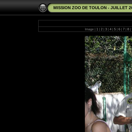
MISSION ZOO DE TOULON - JUILLET 2
Image |
1
|
2
|
3
|
4
|
5
|
6
|
7
|
8
|